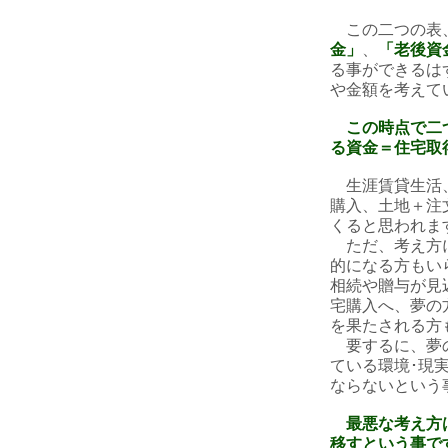
この二つの表、
金」
、
「老後資
る事ができるは
や金額を考えて
この時点で二
る資金＝住宅取
生涯賃貸生活、
購入、土地＋注
くると思われま
ただ、考え方に
的になる方もい
相続や贈与が見
宅購入へ、夢の
を果たされる方
要するに、夢の
ている環境･現
ならないという
最悪な考え方
移すという事で