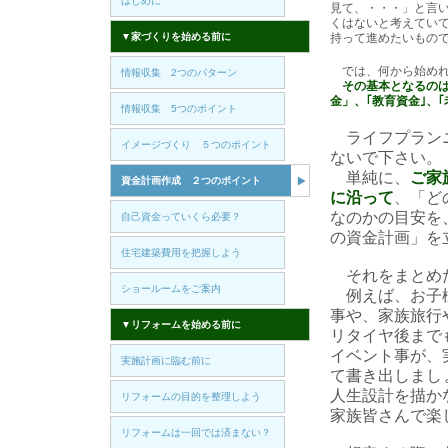
はじめに
見て、・・・」と言
くはないと考えてい
▼家づくりを始める前に
持って進めたいもの
では、何から始めれ
情報収集 2つのパターン
その基本となるの
金」、｢教育資金｣、
情報収集 5つのポイント
ライフプランニ
イメージづくり ５つのポイント
ないで下さい。
単純に、
ご家
資金計画作成 ２つのポイント
に沿って
、「ど
なのかの目安を
自己資金っていくら必要？
の資金計画」を
住宅建築費用を把握しよう
それをまとめ
ショールームをご案内
例えば、お子様
事や、家族旅行
▼リフォームを始める前に
リタイヤ後まで
イベント事が、
実施計画に臨む前に
て書き出しまし
人生設計を描か
リフォームの目的を整理しよう
家族皆さんで楽
リフォームは一回では済まない？