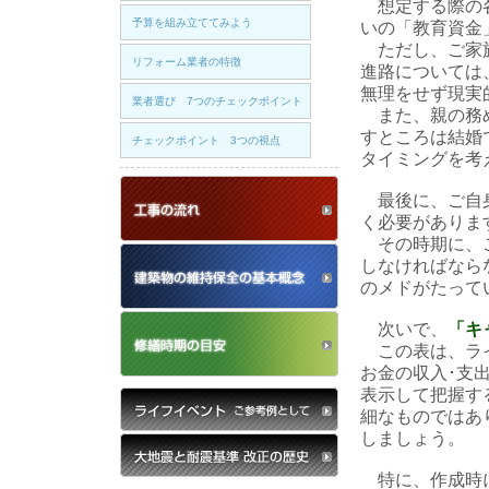
想定する際の各
予算を組み立ててみよう
いの「教育資金
ただし、ご家族
リフォーム業者の特徴
進路については
無理をせず現実
業者選び 7つのチェックポイント
また、親の務め
すところは結婚
チェックポイント 3つの視点
タイミングを考
工事の流れ
最後に、ご自身
く必要がありま
その時期に、ご
建築物の維持保存概念
しなければなら
のメドがたって
修繕時期の目安
次いで、
「キ
この表は、ライ
お金の収入･支
表示して把握す
ライフイベント
細なものではあ
しましょう。
大地震の耐震基準 改正の歴史
特に、作成時に