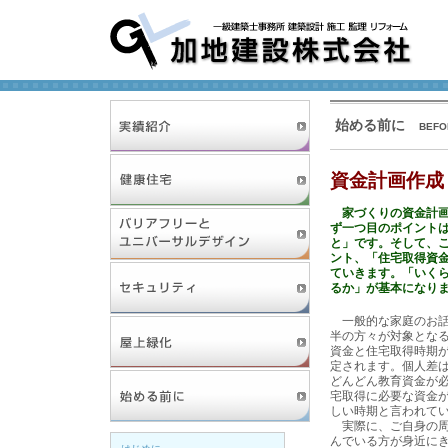
実績紹介
始める前に
BEFO
健康住宅
資金計画作成
家づくりの資金計画
バリアフリーと
ず一つ目のポイント
ユニバーサルデザイン
と」です。そして、
ント、「住宅取得資
セキュリティ
ていきます。「いく
るか」が基本になり
一般的な家庭のお話
屋上緑化
半の方々が対象となる
資金と住宅取得時期
定されます。個人差
始める前に
どんどん教育資金が
宅取得に必要な資金
しい時期と言われて
実際に、ご自身の周
んでいる方が身近に